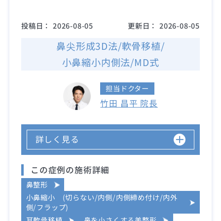
投稿日：
2026-08-05
更新日：
2026-08-05
鼻尖形成3D法/軟骨移植/
小鼻縮小内側法/MD式
担当ドクター
竹田 昌平 院長
詳しく見る
この症例の施術詳細
鼻整形
小鼻縮小 (切らない/内側/内側締め付け/内外
側/フラップ)
耳軟骨移植
鼻を小さくする美整形