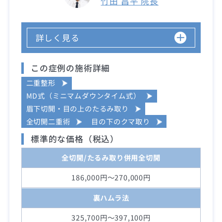
竹田 昌平 院長
詳しく見る
この症例の施術詳細
二重整形
MD式（ミニマムダウンタイム式）
眉下切開・目の上のたるみ取り
全切開二重術
目の下のクマ取り
標準的な価格（税込）
全切開/たるみ取り併用全切開
186,000円～270,000円
裏ハムラ法
325,700円～397,100円