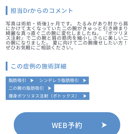
担当Drからのコメント
写真は術前・術後1ヶ月です。 たるみがあり肘から肩
にかけて太くなっていた二の腕がきゅっと引き締まり
綺麗な真っ直ぐ二の腕に変化しましたね。 『ボツリヌ
ス注射』で二の腕と肩の筋肉を縮小しさらに美しい二
の腕になりました。 夏に向けて二の腕痩せしたい方！
ぜひお気軽にご相談ください。
この症例の施術詳細
脂肪吸引
シンデレラ脂肪吸引
二の腕の脂肪吸引
痩身ボツリヌス注射（ボトックス）
WEB予約