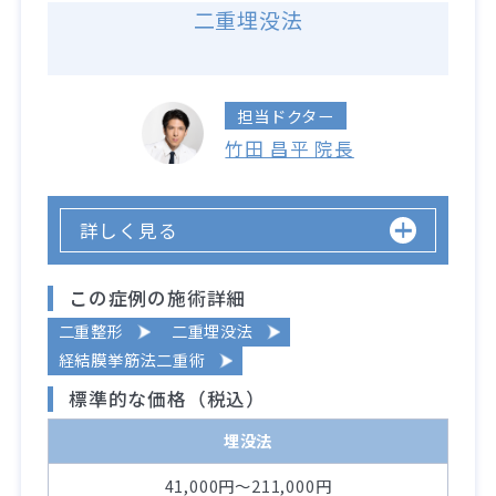
二重埋没法
担当ドクター
竹田 昌平 院長
詳しく見る
この症例の施術詳細
二重整形
二重埋没法
経結膜挙筋法二重術
標準的な価格（税込）
埋没法
41,000円～211,000円