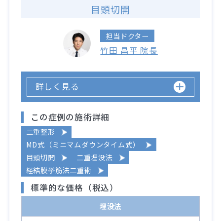
目頭切開
担当ドクター
竹田 昌平 院長
詳しく見る
この症例の施術詳細
二重整形
MD式（ミニマムダウンタイム式）
目頭切開
二重埋没法
経結膜挙筋法二重術
標準的な価格（税込）
埋没法