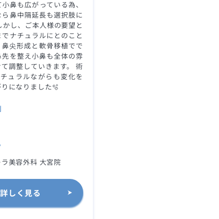
て小鼻も広がっている為、
なら鼻中隔延長も選択肢に
しかし、ご本人様の要望と
までナチュラルにとのこと
、鼻尖形成と軟骨移植でで
鼻先を整え小鼻も全体の雰
て調整していきます。 術
ナチュラルながらも変化を
りになりました🫧
別
ク
ラ美容外科 大宮院
詳しく見る