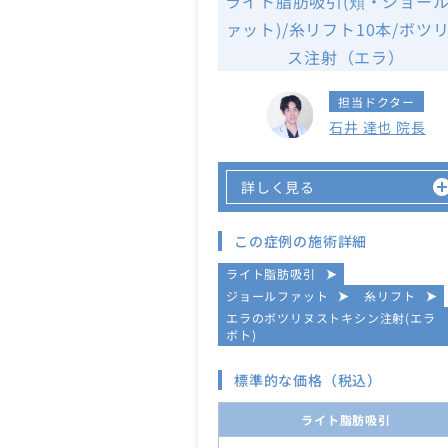
ライト脂肪吸引(頬・ジョー
ァット)/糸リフト10本/ボツ
ス注射（エラ）
担当ドクター
石井 達也 院長
詳しく見る
この症例の施術詳細
ライト脂肪吸引
ジョールファット
糸リフト
エラのボツリヌストキシン注射(エラ
ボト)
標準的な価格（税込）
ライト脂肪吸引