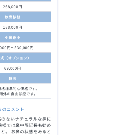
268,000円
軟骨移植
188,000円
小鼻縮小
,000円～330,000円
D式（オプション）
69,000円
備考
価格標準的な価格です。
用外の自由診療です。
らのコメント
感のないナチュラルな鼻に
他院様では鼻中隔延長も勧め
と。 お鼻の状態をみると