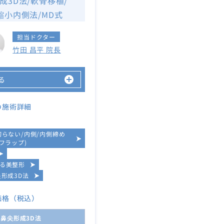
成3D法/軟骨移植/
縮小内側法/MD式
担当ドクター
竹田 昌平 院長
る
の施術詳細
切らない/内側/内側締め
フラップ)
る美整形
尖形成3D法
価格（税込）
鼻尖形成3D法