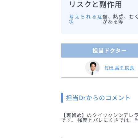
リスクと副作用
考えられる症
傷、熱感、む
状
がある等
担当ドクター
竹田 昌平 院長
担当Drからのコメント
【裏留め】のクイックシンデレラ
です。 強度とバレにくさでは、当