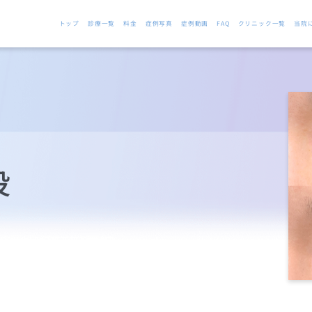
トップ
診療一覧
料金
症例写真
症例動画
FAQ
クリニック一覧
当院
没