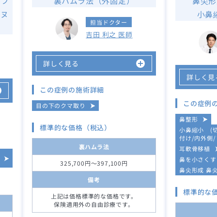
ルフ
裏ハムラ法（外固定）
鼻尖形
リヌ
小鼻
担当ドクター
吉田 利之 医師
詳しく見る
詳しく見
この症例の施術詳細
この症例
目の下のクマ取り
鼻整形
標準的な価格（税込）
小鼻縮小 (
付け/内外側/
裏ハムラ法
耳軟骨移植
鼻を小さくす
325,700円～397,100円
鼻尖形成 鼻
備考
標準的な
上記は価格標準的な価格です。
保険適用外の自由診療です。