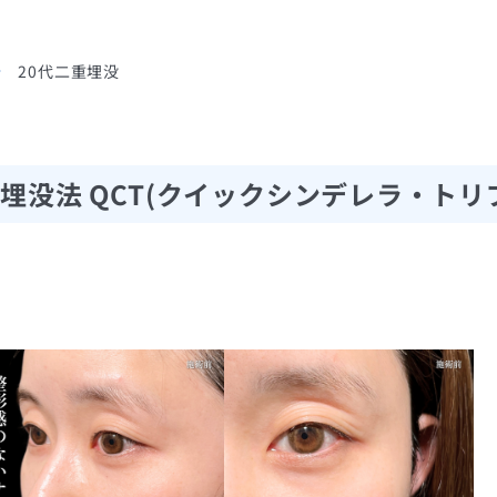
20代二重埋没
埋没法 QCT(クイックシンデレラ・トリ