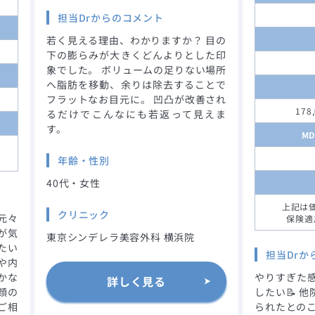
担当Drからのコメント
若く見える理由、わかりますか？ 目の
下の膨らみが大きくどんよりとした印
象でした。 ボリュームの足りない場所
へ脂肪を移動、余りは除去することで
フラットなお目元に。 凹凸が改善され
178
るだけでこんなにも若返って見えま
す。
M
年齢・性別
40代・女性
上記は
クリニック
元々
保険適
が気
東京シンデレラ美容外科 横浜院
たい
担当Drか
や内
かな
やりすぎた
詳しく見る
顔の
したい📝 
ご相
られたとのこ