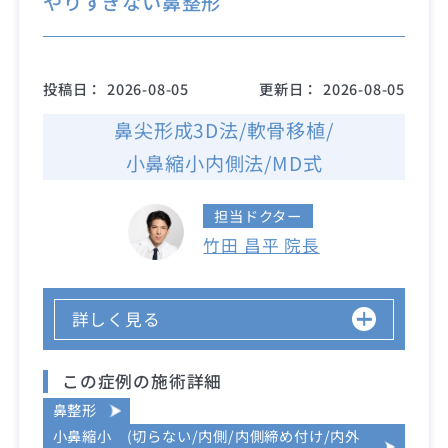
やりすぎない鼻整形
投稿日：
2026-08-05
更新日：
2026-08-05
鼻尖形成3D法/軟骨移植/
小鼻縮小内側法/MD式
担当ドクター
竹田 昌平 院長
詳しく見る
この症例の施術詳細
鼻整形
小鼻縮小 (切らない/内側/内側締め付け/内外