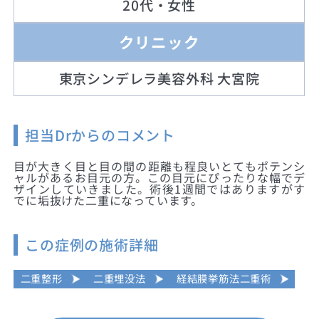
20代・女性
クリニック
東京シンデレラ美容外科 大宮院
担当Drからのコメント
目が大きく目と目の間の距離も程良いとてもポテンシ
ャルがあるお目元の方。この目元にぴったりな幅でデ
ザインしていきました。術後1週間ではありますがす
でに垢抜けた二重になっています。
この症例の施術詳細
二重整形
二重埋没法
経結膜挙筋法二重術