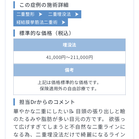
この症例の施術詳細
二重整形
二重埋没法
経結膜挙筋法二重術
標準的な価格（税込）
埋没法
41,000円～211,000円
備考
上記は価格標準的な価格です。
保険適用外の自由診療です。
担当Drからのコメント
華やかな二重にしたい📝 目頭の張り出しと瞼
のたるみや脂肪が多い目元の方です。 欲張っ
て広げすぎてしまうと不自然な二重ラインに
なる為、二重埋没法だけで綺麗になるライン