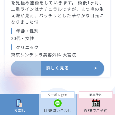
を見極め施術をしていきます。 術後1ヶ月、
二重ラインはナチュラルですが、まつ毛の生
え際が見え、パッチリとした華やかな目元に
なりました🫧
年齢・性別
20代・女性
クリニック
東京シンデレラ美容外科 大宮院
詳しく見る
クーポンget!
簡単予約
PAGE TOP
お電話
LINE問い合わせ
WEBでご予約