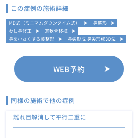
この症例の施術詳細
MD式（ミニマムダウンタイム式）
鼻整形
わし鼻修正
耳軟骨移植
鼻を小さくする美整形
鼻尖形成 鼻尖形成3D法
WEB予約
同様の施術で他の症例
離れ目解消して平行二重に