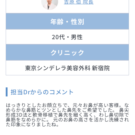
吉原 伯 院長
年齢・性別
20代・男性
クリニック
東京シンデレラ美容外科 新宿院
担当Drからのコメント
はっきりとしたお顔立ちで、元々お鼻が高い客様。な
めらかな鼻筋とツンとした鼻先をご希望でした。 鼻尖
形成3D法と軟骨移植で鼻先を細く高く、わし鼻切除で
鼻筋をなめらかに。 元のお鼻の高さを活かし洗練され
た印象になりましたね。