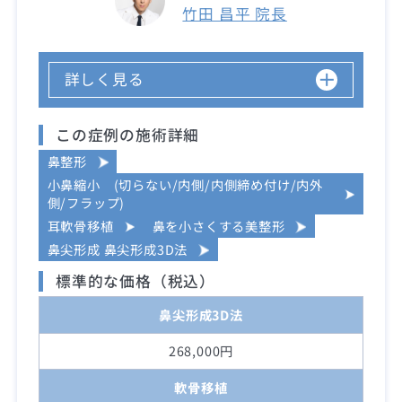
竹田 昌平 院長
詳しく見る
この症例の施術詳細
鼻整形
小鼻縮小 (切らない/内側/内側締め付け/内外
側/フラップ)
耳軟骨移植
鼻を小さくする美整形
鼻尖形成 鼻尖形成3D法
標準的な価格（税込）
鼻尖形成3D法
268,000円
軟骨移植