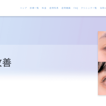
トップ
診療一覧
料金
症例写真
症例動画
FAQ
クリニック一覧
当院
改善