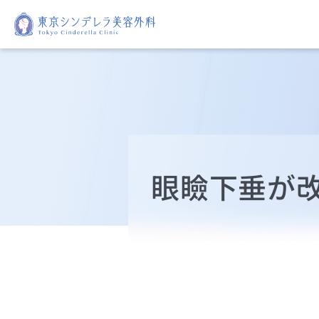
眼瞼下垂が