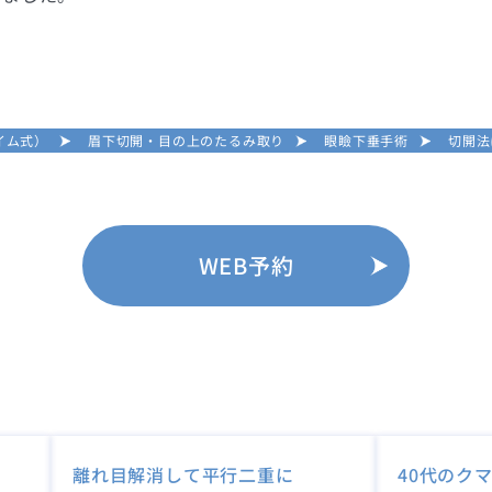
イム式）
眉下切開・目の上のたるみ取り
眼瞼下垂手術
切開法
WEB予約
離れ目解消して平行二重に
40代のク