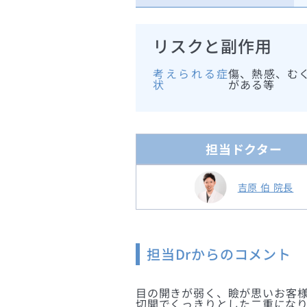
リスクと副作用
考えられる症
傷、熱感、む
状
がある等
担当ドクター
吉原 伯 院長
担当Drからのコメント
目の開きが弱く、瞼が思いお客様
切開でくっきりとした二重にな