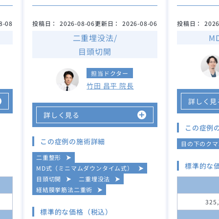
8-08
投稿日：
2026-08-06
更新日：
2026-08-06
投稿日：
2026
二重埋没法/
M
目頭切開
担当ドクター
竹田 昌平 院長
詳しく見
詳しく見る
この症例
この症例の施術詳細
目の下のクマ
二重整形
標準的な
MD式（ミニマムダウンタイム式）
目頭切開
二重埋没法
経結膜挙筋法二重術
325
標準的な価格（税込）