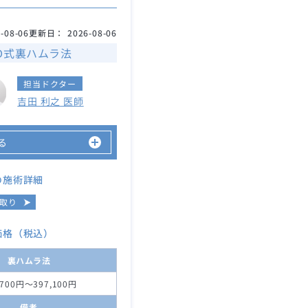
-08-06
更新日：
2026-08-06
D式裏ハムラ法
担当ドクター
吉田 利之 医師
る
の施術詳細
取り
価格（税込）
裏ハムラ法
,700円～397,100円
備考