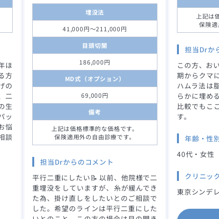
埋没法
上記は
保険適
41,000円～211,000円
目頭切開
担当Drか
186,000円
年ほ
この方、おい
る方
期からクマ
MD式（オプション）
げの
ハムラ法は
、二
69,000円
らかに埋める
の生
比較でもこ
備考
パッ
す。
お悩
上記は価格標準的な価格です。
相談
保険適用外の自由診療です。
年齢・性
40代・女性
担当Drからのコメント
クリニッ
平行二重にしたい📝 以前、他院様で二
重埋没をしていますが、糸が緩んでき
東京シンデレ
た為、掛け直しをしたいとのご相談で
した。希望のラインは平行二重にした
いとのこと。この方の場合は目の開き