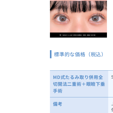
標準的な価格（税込）
MD式たるみ取り併用全
切開法二重術＋眼瞼下垂
手術
備考