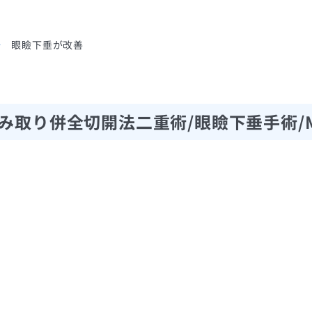
眼瞼下垂が改善
み取り併全切開法二重術/眼瞼下垂手術/