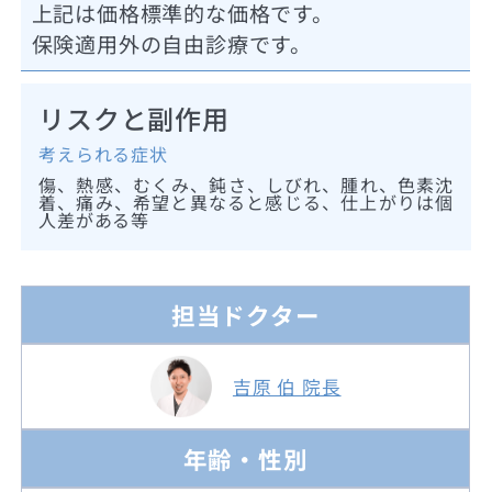
上記は価格標準的な価格です。
保険適用外の自由診療です。
リスクと副作用
考えられる症状
傷、熱感、むくみ、鈍さ、しびれ、腫れ、色素沈
着、痛み、希望と異なると感じる、仕上がりは個
人差がある等
担当ドクター
吉原 伯 院長
年齢・性別