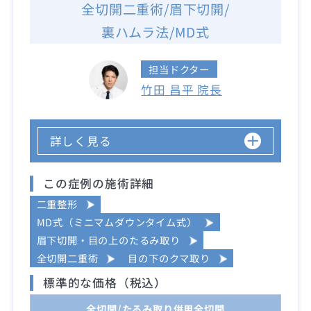
全切開二重術/眉下切開/
裏ハムラ法/MD式
担当ドクター
竹田 昌平 院長
詳しく見る
この症例の施術詳細
二重整形
MD式（ミニマムダウンタイム式）
眉下切開・目の上のたるみ取り
全切開二重術
目の下のクマ取り
標準的な価格（税込）
全切開/たるみ取り併用全切開