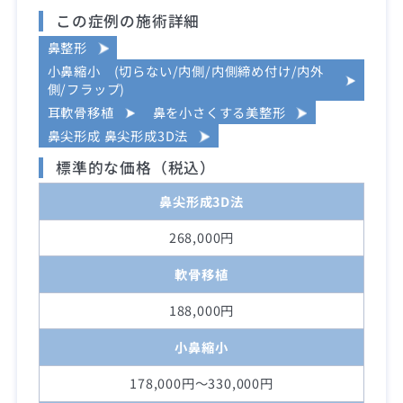
この症例の施術詳細
鼻整形
小鼻縮小 (切らない/内側/内側締め付け/内外
側/フラップ)
耳軟骨移植
鼻を小さくする美整形
鼻尖形成 鼻尖形成3D法
標準的な価格（税込）
鼻尖形成3D法
268,000円
軟骨移植
188,000円
小鼻縮小
178,000円～330,000円