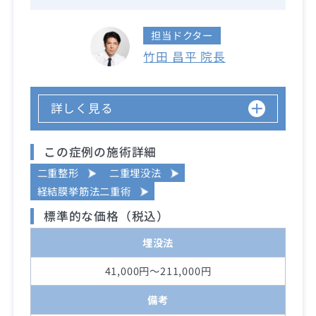
担当ドクター
竹田 昌平 院長
詳しく見る
この症例の施術詳細
二重整形
二重埋没法
経結膜挙筋法二重術
標準的な価格（税込）
埋没法
41,000円～211,000円
備考