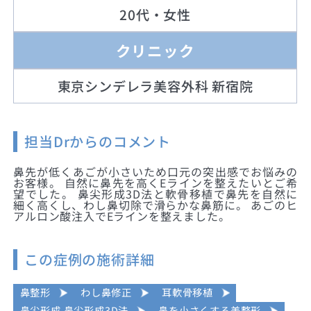
20代・女性
クリニック
東京シンデレラ美容外科 新宿院
担当Drからのコメント
鼻先が低くあごが小さいため口元の突出感でお悩みの
お客様。 自然に鼻先を高くEラインを整えたいとご希
望でした。 鼻尖形成3D法と軟骨移植で鼻先を自然に
細く高くし、わし鼻切除で滑らかな鼻筋に。 あごのヒ
アルロン酸注入でEラインを整えました。
この症例の施術詳細
鼻整形
わし鼻修正
耳軟骨移植
鼻尖形成 鼻尖形成3D法
鼻を小さくする美整形