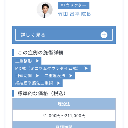
担当ドクター
竹田 昌平 院長
詳しく見る
この症例の施術詳細
二重整形
MD式（ミニマムダウンタイム式）
目頭切開
二重埋没法
経結膜挙筋法二重術
標準的な価格（税込）
埋没法
41,000円～211,000円
目頭切開