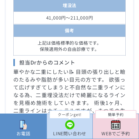
埋没法
41,000円～211,000円
備考
上記は価格標準的な価格です。
保険適用外の自由診療です。
担当Drからのコメント
華やかな二重にしたい📝 目頭の張り出しと瞼
のたるみや脂肪が多い目元の方です。 欲張っ
て広げすぎてしまうと不自然な二重ラインに
なる為、二重埋没法だけで綺麗になるライン
を見極め施術をしていきます。 術後1ヶ月、
二重ラインはナチュラルですが、まつ毛の生
クーポンget!
簡単予約
え際が見え、パッチリとした華やかな目元に
なりました🫧
お電話
LINE問い合わせ
WEBでご予約
年齢・性別