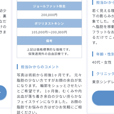
担当Drか
ジョールファット除去
幼少
若く見える理
200,000円
。裏
下の膨らみ
なだ
象でした。 
ボツリヌストキシン
けの
へ脂肪を移
きま
フラットなお
105,000円～200,000円
るだけでこ
備考
す。
上記は価格標準的な価格です。
保険適用外の自由診療です。
年齢・性
40代・女性
担当Drからのコメント
クリニッ
写真は術前から術後1ヶ月です。 元々
脂肪の少ない方ですがお顔の余白が気
東京シンデレ
になります。 輪郭をシュッとさせたい
とご希望です。 1ヶ月後、むくみや内
出血が落ち着き余白の少ない滑らかな
フェイスラインになりました。 お顔の
脂肪でお悩みの方はぜひお気軽にご相
談ください。