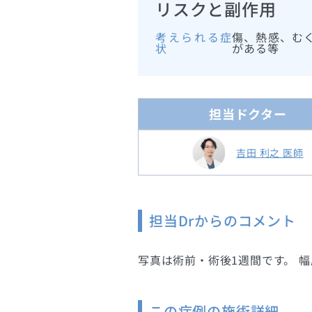
リスクと副作用
考えられる症
傷、熱感、む
状
がある等
担当ドクター
吉田 利之 医師
担当Drからのコメント
写真は術前・術後1週間です。 
この症例の施術詳細