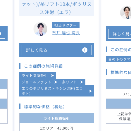
ァット)/糸リフト10本/ボツリヌ
ス注射（エラ）
担当ドクター
石井 達也 院長
詳しく見
この症例
詳しく見る
目の下のクマ
この症例の施術詳細
標準的な
ライト脂肪吸引
ジョールファット
糸リフト
エラのボツリヌストキシン注射(エラ
ボト)
325
標準的な価格（税込）
上記は
ライト脂肪吸引
保険適
1エリア 45,000円