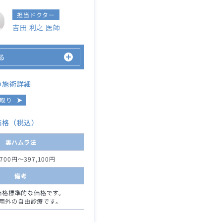
担当ドクター
吉田 利之 医師
る
の施術詳細
取り
価格（税込）
裏ハムラ法
,700円～397,100円
備考
価格標準的な価格です。
用外の自由診療です。