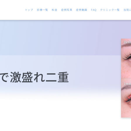
トップ
診療一覧
料金
症例写真
症例動画
FAQ
クリニック一覧
当院
間で激盛れ二重