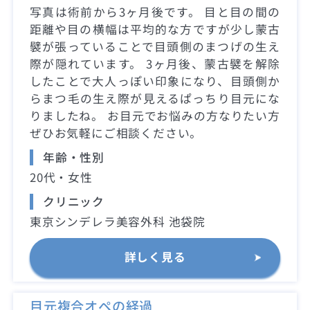
写真は術前から3ヶ月後です。 目と目の間の
距離や目の横幅は平均的な方ですが少し蒙古
襞が張っていることで目頭側のまつげの生え
際が隠れています。 3ヶ月後、蒙古襞を解除
したことで大人っぽい印象になり、目頭側か
らまつ毛の生え際が見えるぱっちり目元にな
りましたね。 お目元でお悩みの方なりたい方
ぜひお気軽にご相談ください。
年齢・性別
20代・女性
クリニック
東京シンデレラ美容外科 池袋院
詳しく見る
目元複合オペの経過