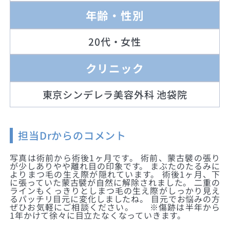
年齢・性別
20代・女性
クリニック
東京シンデレラ美容外科 池袋院
担当Drからのコメント
写真は術前から術後1ヶ月です。 術前、蒙古襞の張り
が少しありやや離れ目の印象です。 まぶたのたるみに
よりまつ毛の生え際が隠れています。 術後1ヶ月、下
に張っていた蒙古襞が自然に解除されました。 二重の
ラインもくっきりとしまつ毛の生え際がしっかり見え
るパッチリ目元に変化しましたね。 目元でお悩みの方
ぜひお気軽にご相談ください。 ※傷跡は半年から
1年かけて徐々に目立たなくなっていきます。