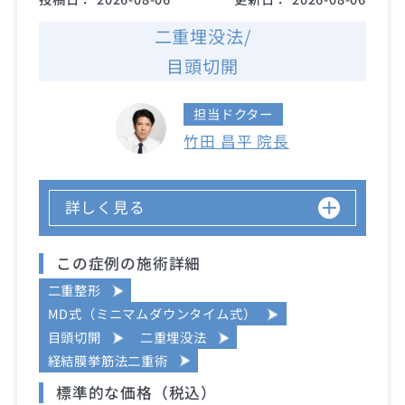
二重埋没法/
目頭切開
担当ドクター
竹田 昌平 院長
詳しく見る
この症例の施術詳細
二重整形
MD式（ミニマムダウンタイム式）
目頭切開
二重埋没法
経結膜挙筋法二重術
標準的な価格（税込）