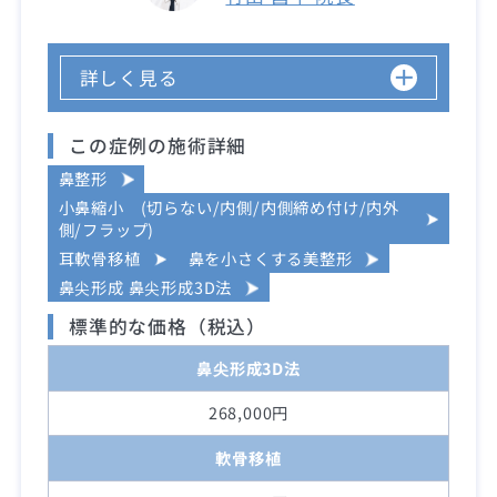
詳しく見る
この症例の施術詳細
鼻整形
小鼻縮小 (切らない/内側/内側締め付け/内外
側/フラップ)
耳軟骨移植
鼻を小さくする美整形
鼻尖形成 鼻尖形成3D法
標準的な価格（税込）
鼻尖形成3D法
268,000円
軟骨移植