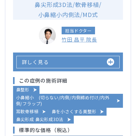
鼻尖形成3D法/軟骨移植/
小鼻縮小内側法/MD式
担当ドクター
竹田 昌平 院長
詳しく見る
この症例の施術詳細
鼻整形
小鼻縮小 (切らない/内側/内側締め付け/内外
側/フラップ)
耳軟骨移植
鼻を小さくする美整形
鼻尖形成 鼻尖形成3D法
標準的な価格（税込）