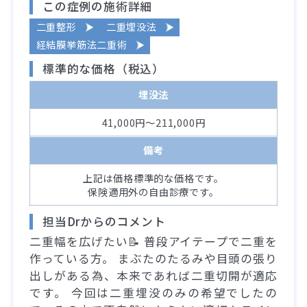
この症例の施術詳細
二重整形
二重埋没法
経結膜挙筋法二重術
標準的な価格（税込）
埋没法
41,000円～211,000円
備考
上記は価格標準的な価格です。
保険適用外の自由診療です。
担当Drからのコメント
二重幅を広げたい📝 普段アイテープで二重を
作っている方。 まぶたのたるみや目頭の張り
出しがある為、本来であれば二重切開が適応
です。 今回は二重埋没のみの希望でしたの