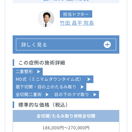
担当ドクター
竹田 昌平 院長
詳しく見る
この症例の施術詳細
二重整形
MD式（ミニマムダウンタイム式）
眉下切開・目の上のたるみ取り
全切開二重術
目の下のクマ取り
標準的な価格（税込）
全切開/たるみ取り併用全切開
186,000円～270,000円