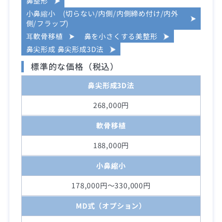
鼻整形
小鼻縮小 (切らない/内側/内側締め付け/内外
側/フラップ)
耳軟骨移植
鼻を小さくする美整形
鼻尖形成 鼻尖形成3D法
標準的な価格（税込）
鼻尖形成3D法
268,000円
軟骨移植
188,000円
小鼻縮小
178,000円～330,000円
MD式（オプション）