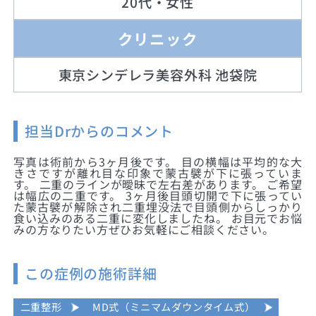
20代・女性
クリニック
東京シンデレラ美容外科 池袋院
担当Drからのコメント
写真は術前から3ヶ月後です。 目の横幅は平均的な大
きさですが離れ目な印象で蒙古襞が下に張っていま
す。 二重のラインが曖昧で左右差があります。 ご希望
は幅広の二重です。 3ヶ月後目頭切開で下に張ってい
た蒙古襞が解除され二重埋没法で目頭側からしっかり
食い込みのある二重に変化しましたね。 お目元でお悩
みの方なりたい方ぜひお気軽にご相談ください。
この症例の施術詳細
二重整形
MD式（ミニマムダウンタイム式）