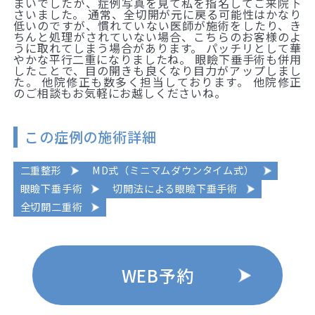
まいでしたが、症例写真を見て私を指名してご来院下
さいました。 通常、全切開が元に戻る可能性はかなり
低いのですが、慣れていない医師が施術をしたり、き
ちんと処理がされていない場合、こちらのお客様のよ
うに取れてしまう場合があります。 パッチリとして華
やかな平行二重になりましたね。 眼瞼下垂手術も併用
したことで、目の開きも良くなり目力がアップしまし
た。 他院修正も数多く担当しております。 他院修正
のご相談もお気軽にお越しくださいね。
この症例の施術詳細
二重整形
MD式（ミニマムダウンタイム式）
眼瞼下垂手術
切開法による眼瞼下垂手術
全切開二重術
WEB予約