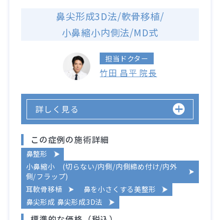
鼻尖形成3D法/軟骨移植/
小鼻縮小内側法/MD式
担当ドクター
竹田 昌平 院長
詳しく見る
この症例の施術詳細
鼻整形
小鼻縮小 (切らない/内側/内側締め付け/内外
側/フラップ)
耳軟骨移植
鼻を小さくする美整形
鼻尖形成 鼻尖形成3D法
標準的な価格（税込）