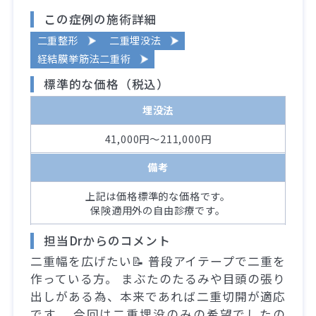
この症例の施術詳細
二重整形
二重埋没法
経結膜挙筋法二重術
標準的な価格（税込）
埋没法
41,000円～211,000円
備考
上記は価格標準的な価格です。
保険適用外の自由診療です。
担当Drからのコメント
二重幅を広げたい📝 普段アイテープで二重を
作っている方。 まぶたのたるみや目頭の張り
出しがある為、本来であれば二重切開が適応
です。 今回は二重埋没のみの希望でしたの