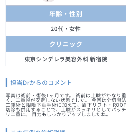
年齢・性別
20代・女性
クリニック
東京シンデレラ美容外科 新宿院
担当Drからのコメント
写真は術前・術後1ヶ月です。 術前は上瞼がかなり重
く、二重幅が安定しない状態でした。 今回は全切開法
二重術と眼瞼下垂手術に加えて、眉下リフト・ROOF
切除も併用することで、上瞼がスッキリとしてパッチ
リ二重に。 目力もしっかりアップしましたね。