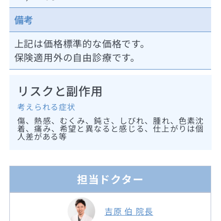
備考
上記は価格標準的な価格です。
保険適用外の自由診療です。
リスクと副作用
考えられる症状
傷、熱感、むくみ、鈍さ、しびれ、腫れ、色素沈
着、痛み、希望と異なると感じる、仕上がりは個
人差がある等
担当ドクター
吉原 伯 院長