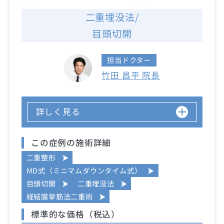
二重埋没法/
目頭切開
担当ドクター
竹田 昌平 院長
詳しく見る
この症例の施術詳細
二重整形
MD式（ミニマムダウンタイム式）
目頭切開
二重埋没法
経結膜挙筋法二重術
標準的な価格（税込）