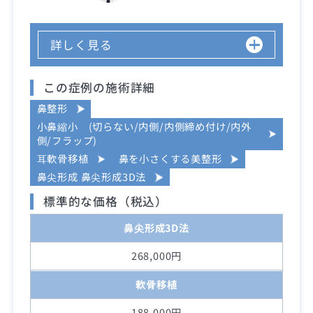
詳しく見る
この症例の施術詳細
鼻整形
小鼻縮小 (切らない/内側/内側締め付け/内外
側/フラップ)
耳軟骨移植
鼻を小さくする美整形
鼻尖形成 鼻尖形成3D法
標準的な価格（税込）
鼻尖形成3D法
268,000円
軟骨移植
188,000円