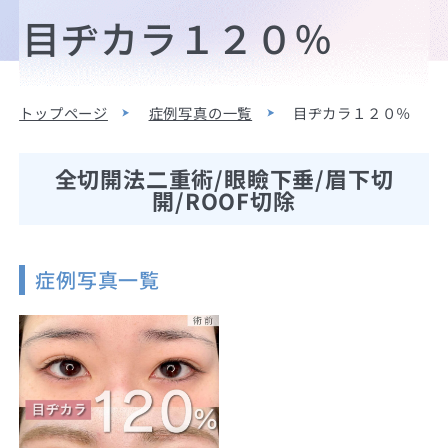
目ヂカラ１２０％
トップページ
症例写真の一覧
目ヂカラ１２０％
全切開法二重術/眼瞼下垂/眉下切
開/ROOF切除
症例写真一覧