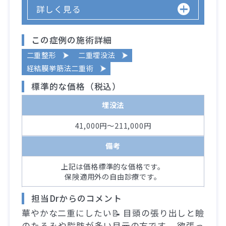
詳しく見る
この症例の施術詳細
二重整形
二重埋没法
経結膜挙筋法二重術
標準的な価格（税込）
埋没法
41,000円～211,000円
備考
上記は価格標準的な価格です。
保険適用外の自由診療です。
担当Drからのコメント
華やかな二重にしたい📝 目頭の張り出しと瞼
のたるみや脂肪が多い目元の方です。 欲張っ