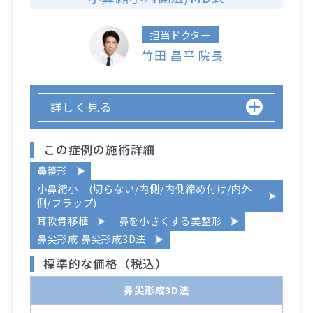
担当ドクター
竹田 昌平 院長
詳しく見る
この症例の施術詳細
鼻整形
小鼻縮小 (切らない/内側/内側締め付け/内外
側/フラップ)
耳軟骨移植
鼻を小さくする美整形
鼻尖形成 鼻尖形成3D法
標準的な価格（税込）
鼻尖形成3D法