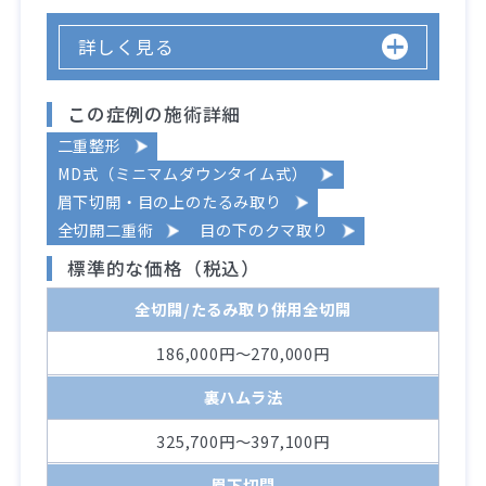
詳しく見る
この症例の施術詳細
二重整形
MD式（ミニマムダウンタイム式）
眉下切開・目の上のたるみ取り
全切開二重術
目の下のクマ取り
標準的な価格（税込）
全切開/たるみ取り併用全切開
186,000円～270,000円
裏ハムラ法
325,700円～397,100円
眉下切開