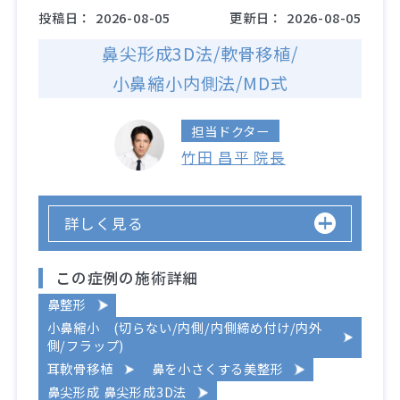
投稿日：
2026-08-05
更新日：
2026-08-05
鼻尖形成3D法/軟骨移植/
小鼻縮小内側法/MD式
担当ドクター
竹田 昌平 院長
詳しく見る
この症例の施術詳細
鼻整形
小鼻縮小 (切らない/内側/内側締め付け/内外
側/フラップ)
耳軟骨移植
鼻を小さくする美整形
鼻尖形成 鼻尖形成3D法