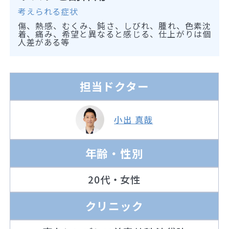
考えられる症状
傷、熱感、むくみ、鈍さ、しびれ、腫れ、色素沈
着、痛み、希望と異なると感じる、仕上がりは個
人差がある等
担当ドクター
小出 真哉
年齢・性別
20代・女性
クリニック