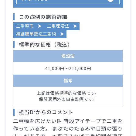
この症例の施術詳細
二重整形
二重埋没法
経結膜挙筋法二重術
標準的な価格（税込）
埋没法
41,000円～211,000円
備考
上記は価格標準的な価格です。
保険適用外の自由診療です。
担当Drからのコメント
二重幅を広げたい📝 普段アイテープで二重を
作っている方。 まぶたのたるみや目頭の張り
出しがある為、本来であれば二重切開が適応