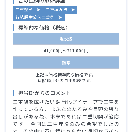
この症例の施術詳細
二重整形
二重埋没法
経結膜挙筋法二重術
標準的な価格（税込）
埋没法
41,000円～211,000円
備考
上記は価格標準的な価格です。
保険適用外の自由診療です。
担当Drからのコメント
二重幅を広げたい📝 普段アイテープで二重を
作っている方。 まぶたのたるみや目頭の張り
出しがある為、本来であれば二重切開が適応
です。 今回は二重埋没のみの希望でしたの
で、その中で不自然にならない適切なライン