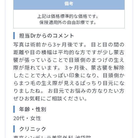
備考
上記は価格標準的な価格です。
保険適用外の自由診療です。
担当Drからのコメント
写真は術前から3ヶ月後です。 目と目の間の
距離や目の横幅は平均的な方ですが少し蒙古
襞が張っていることで目頭側のまつげの生え
際が隠れています。 3ヶ月後、蒙古襞を解除
したことで大人っぽい印象になり、目頭側か
らまつ毛の生え際が見えるぱっちり目元にな
りましたね。 お目元でお悩みの方なりたい方
ぜひお気軽にご相談ください。
年齢・性別
20代・女性
クリニック
東京シンデレラ美容外科 池袋院