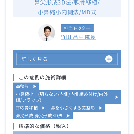
鼻尖形成3D法/軟骨移植/
小鼻縮小内側法/MD式
担当ドクター
竹田 昌平 院長
詳しく見る
この症例の施術詳細
鼻整形
小鼻縮小 (切らない/内側/内側締め付け/内外
側/フラップ)
耳軟骨移植
鼻を小さくする美整形
鼻尖形成 鼻尖形成3D法
標準的な価格（税込）