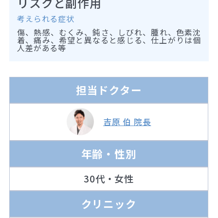
リスクと副作用
考えられる症状
傷、熱感、むくみ、鈍さ、しびれ、腫れ、色素沈
着、痛み、希望と異なると感じる、仕上がりは個
人差がある等
担当ドクター
吉原 伯 院長
年齢・性別
30代・女性
クリニック