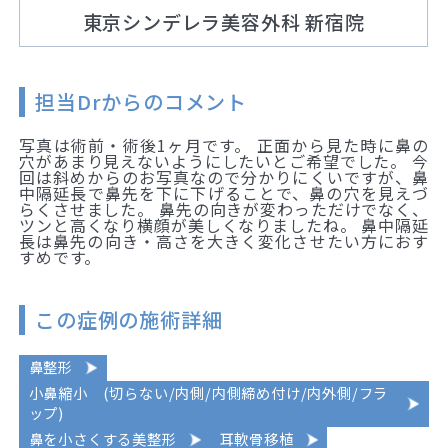
東京シンデレラ美容外科 新宿院
担当Drからのコメント
写真は術前・術後1ヶ月です。 正面から見た時に鼻の
穴があまり見えないようにしたいとご希望でした。 今
回は斜めからのお写真なので分かりにくいですが、鼻
中隔延長で鼻先を下に下げることで、鼻の穴を見えづ
らくさせました。 鼻先の向きが変わっただけでなく、
ツンと高くなり横顔が美しくなりましたね。 鼻中隔延
長は鼻先の向き・高さを大きく変化させたい方におす
すめです。
この症例の施術詳細
鼻整形
小鼻縮小 (切らない/内側/内側締め付け/内外側/フラ
ップ)
鼻を小さくする美整形
耳軟骨移植