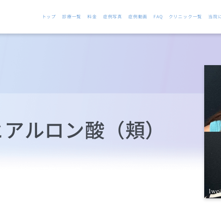
トップ
診療一覧
料金
症例写真
症例動画
FAQ
クリニック一覧
当院
ヒアルロン酸（頬）