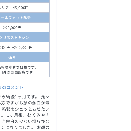
エリア 45,000円
ョールファット除去
200,000円
ツリヌストキシン
,000円～200,000円
備考
価格標準的な価格です。
用外の自由診療です。
らのコメント
ら術後1ヶ月です。 元々
い方ですがお顔の余白が気
 輪郭をシュッとさせたい
。 1ヶ月後、むくみや内
着き余白の少ない滑らかな
ンになりました。 お顔の