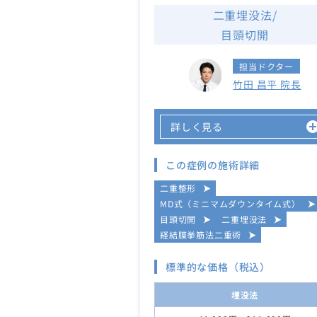
二重埋没法/
目頭切開
担当ドクター
竹田 昌平 院長
詳しく見る
この症例の施術詳細
二重整形
MD式（ミニマムダウンタイム式）
目頭切開
二重埋没法
経結膜挙筋法二重術
標準的な価格（税込）
埋没法