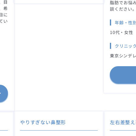
、目
脂肪でお悩
、希
談ください
目に
てい
年齢・性
10代・女性
クリニッ
東京シンデレ
やりすぎない鼻整形
左右差整え