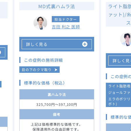
MD式裏ハムラ法
ライト脂
ァット)/
担当ドクター
ス
吉田 利之 医師
詳しく見る
この症例の施術詳細
詳しく見
目の下のクマ取り
この症例
標準的な価格（税込）
ライト脂肪吸
ジョールファ
裏ハムラ法
エラのボツリ
ボト)
325,700円～397,100円
備考
標準的な
上記は価格標準的な価格です。
保険適用外の自由診療です。