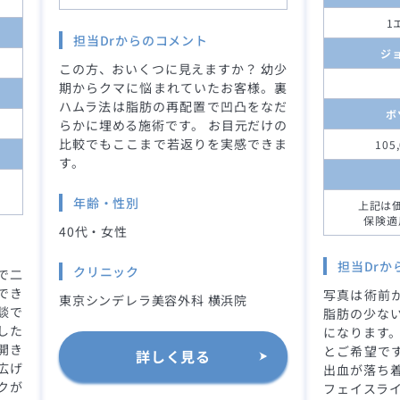
1
担当Drからのコメント
ジ
この方、おいくつに見えますか？ 幼少
期からクマに悩まれていたお客様。裏
ハムラ法は脂肪の再配置で凹凸をなだ
ボ
らかに埋める施術です。 お目元だけの
比較でもここまで若返りを実感できま
105
す。
年齢・性別
上記は
保険適
40代・女性
担当Drか
クリニック
で二
でき
写真は術前か
東京シンデレラ美容外科 横浜院
談で
脂肪の少な
した
になります。
開き
とご希望です
詳しく見る
広げ
出血が落ち
クが
フェイスライ