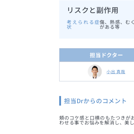
リスクと副作用
考えられる症
傷、熱感、む
状
がある等
担当ドクター
小出 真哉
担当Drからのコメント
頬のコケ感と口横のもたつきがお
わせる事でお悩みを解消し、美し