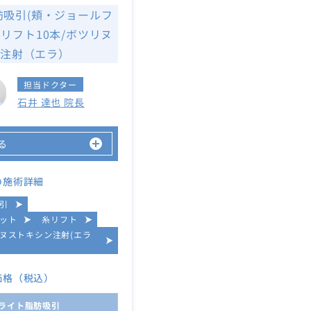
肪吸引(頬・ジョールフ
糸リフト10本/ボツリヌ
注射（エラ）
担当ドクター
石井 達也 院長
る
の施術詳細
引
ット
糸リフト
ヌストキシン注射(エラ
価格（税込）
ライト脂肪吸引