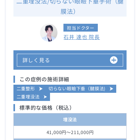
二重埋没法/切らない眼瞼下垂手術（腱
膜法）
担当ドクター
石井 達也 院長
詳しく見る
この症例の施術詳細
二重整形
切らない眼瞼下垂（腱膜法)
二重埋没法
標準的な価格（税込）
埋没法
41,000円～211,000円