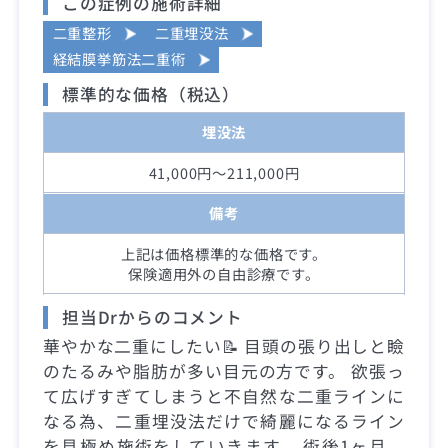
この症例の施術詳細
二重整形
二重埋没法
経結膜挙筋法二重術
標準的な価格（税込）
埋没法
41,000円～211,000円
備考
上記は価格標準的な価格です。
保険適用外の自由診療です。
担当Drからのコメント
華やかな二重にしたい📝 目頭の張り出しと瞼
のたるみや脂肪が多い目元の方です。 欲張っ
て広げすぎてしまうと不自然な二重ラインに
なる為、二重埋没法だけで綺麗になるライン
を見極め施術をしていきます。 術後1ヶ月、