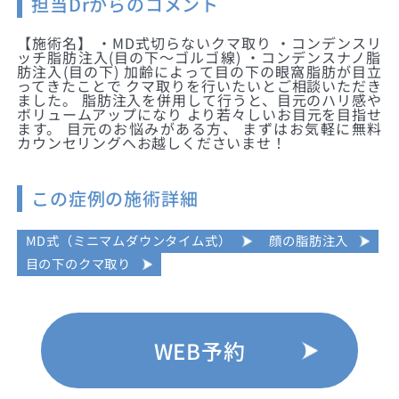
担当Drからのコメント
【施術名】 ・MD式切らないクマ取り ・コンデンスリ
ッチ脂肪注入(目の下〜ゴルゴ線) ・コンデンスナノ脂
肪注入(目の下) 加齢によって目の下の眼窩脂肪が目立
ってきたことで クマ取りを行いたいとご相談いただき
ました。 脂肪注入を併用して行うと、目元のハリ感や
ボリュームアップになり より若々しいお目元を目指せ
ます。 目元のお悩みがある方、 まずはお気軽に無料
カウンセリングへお越しくださいませ！
この症例の施術詳細
MD式（ミニマムダウンタイム式）
顔の脂肪注入
目の下のクマ取り
WEB予約