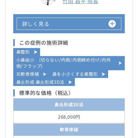
竹田 昌平 院長
詳しく見る
この症例の施術詳細
鼻整形
小鼻縮小 (切らない/内側/内側締め付け/内外
側/フラップ)
耳軟骨移植
鼻を小さくする美整形
鼻尖形成 鼻尖形成3D法
標準的な価格（税込）
鼻尖形成3D法
268,000円
軟骨移植