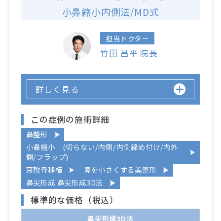
小鼻縮小内側法/MD式
担当ドクター
竹田 昌平 院長
詳しく見る
この症例の施術詳細
鼻整形
小鼻縮小 (切らない/内側/内側締め付け/内外
側/フラップ)
耳軟骨移植
鼻を小さくする美整形
鼻尖形成 鼻尖形成3D法
標準的な価格（税込）
鼻尖形成3D法