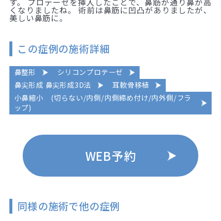
す。 プロテーゼを挿入したことで、鼻筋が通り鼻が高
くなりましたね。 術前は鼻筋に凹凸がありましたが、
美しい鼻筋に。
この症例の施術詳細
鼻整形
シリコンプロテーゼ
鼻尖形成 鼻尖形成3D法
耳軟骨移植
小鼻縮小 (切らない/内側/内側締め付け/内外側/フラ
ップ)
WEB予約
同様の施術で他の症例