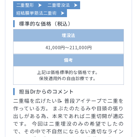
二重整形
二重埋没法
経結膜挙筋法二重術
標準的な価格（税込）
埋没法
41,000円～211,000円
備考
上記は価格標準的な価格です。
保険適用外の自由診療です。
担当Drからのコメント
二重幅を広げたい📝 普段アイテープで二重を
作っている方。 まぶたのたるみや目頭の張り
出しがある為、本来であれば二重切開が適応
です。 今回は二重埋没のみの希望でしたの
で、その中で不自然にならない適切なライン