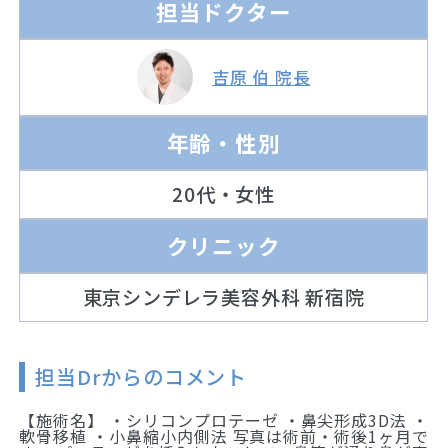
担当ドクター
吉原 伯 院長
年齢・性別
20代・女性
クリニック
東京シンデレラ美容外科 新宿院
担当Drからのコメント
【施術名】 ・シリコンプロテーゼ ・鼻尖形成3D法 ・
軟骨移植 ・小鼻縮小内側法 写真は術前・術後1ヶ月で