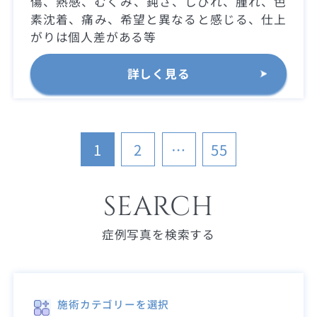
傷、熱感、むくみ、鈍さ、しびれ、腫れ、色
素沈着、痛み、希望と異なると感じる、仕上
がりは個人差がある等
詳しく見る
投
1
2
…
55
稿
ナ
ビ
ゲ
ー
SEARCH
シ
ョ
ン
症例写真を検索する
施術カテゴリーを選択