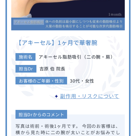
【アキーセル】1ヶ月で華奢腕
施術名
アキーセル脂肪吸引（二の腕・肩）
担当Dr
吉原 伯 院長
お客様のご年齢・性別
30代・女性
副作用・リスクについて
担当Drからのコメント
写真は術前・術後1ヶ月です。 今回のお客様は、
横から見た時に二の腕が太いことがお悩みでし