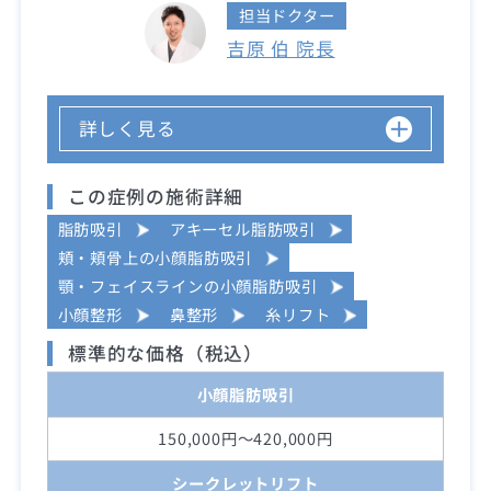
担当ドクター
吉原 伯 院長
詳しく見る
この症例の施術詳細
脂肪吸引
アキーセル脂肪吸引
頬・頬骨上の小顔脂肪吸引
顎・フェイスラインの小顔脂肪吸引
小顔整形
鼻整形
糸リフト
標準的な価格（税込）
小顔脂肪吸引
150,000円～420,000円
シークレットリフト