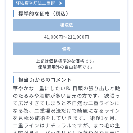
経結膜挙筋法二重術
標準的な価格（税込）
埋没法
41,000円～211,000円
備考
上記は価格標準的な価格です。
保険適用外の自由診療です。
担当Drからのコメント
華やかな二重にしたい📝 目頭の張り出しと瞼
のたるみや脂肪が多い目元の方です。 欲張っ
て広げすぎてしまうと不自然な二重ラインに
なる為、二重埋没法だけで綺麗になるライン
を見極め施術をしていきます。 術後1ヶ月、
二重ラインはナチュラルですが、まつ毛の生
え際が見え、パッチリとした華やかな目元に