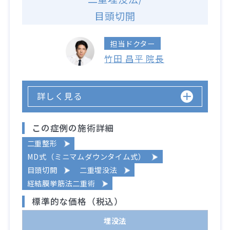
目頭切開
担当ドクター
竹田 昌平 院長
詳しく見る
この症例の施術詳細
二重整形
MD式（ミニマムダウンタイム式）
目頭切開
二重埋没法
経結膜挙筋法二重術
標準的な価格（税込）
埋没法