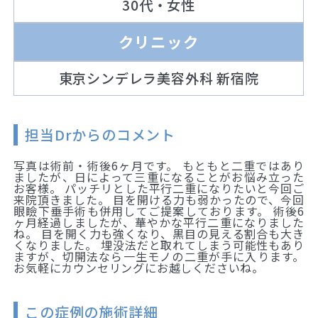
30代・女性
クリニック
東京シンデレラ美容外科 新宿院
担当Drからのコメント
写真は術前・術後6ヶ月です。 もともと二重ではあり
ましたが、日によって三重になることがお悩み立った
お客様。 パッチリとした平行二重になりたいと今回ご
来院頂きました。 目を開ける力も弱かったので、今回
眼瞼下垂手術も併用してご提案しております。 術後6
ヶ月経過しましたが、華やかな平行二重になりました
ね。 目を開く力も強くなり、黒目の見える割合も大き
くなりました。 埋没法だと取れてしまう可能性もあり
ますが、切開法なら一生モノの二重が手に入ります。
お気軽にカウンセリングにお越しくださいね。
この症例の施術詳細