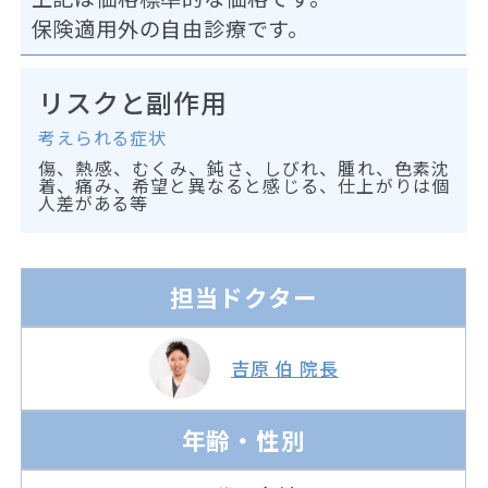
保険適用外の自由診療です。
リスクと副作用
考えられる症状
傷、熱感、むくみ、鈍さ、しびれ、腫れ、色素沈
着、痛み、希望と異なると感じる、仕上がりは個
人差がある等
担当ドクター
吉原 伯 院長
年齢・性別