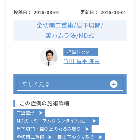
投稿日：
2026-08-01
更新日：
2026-08-01
全切開二重術/眉下切開/
裏ハムラ法/MD式
担当ドクター
竹田 昌平 院長
詳しく見る
この症例の施術詳細
二重整形
MD式（ミニマムダウンタイム式）
眉下切開・目の上のたるみ取り
全切開二重術
目の下のクマ取り