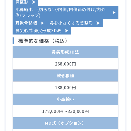
鼻整形
小鼻縮小 (切らない/内側/内側締め付け/内外
側/フラップ)
耳軟骨移植
鼻を小さくする美整形
鼻尖形成 鼻尖形成3D法
標準的な価格（税込）
鼻尖形成3D法
268,000円
軟骨移植
188,000円
小鼻縮小
178,000円～330,000円
MD式（オプション）