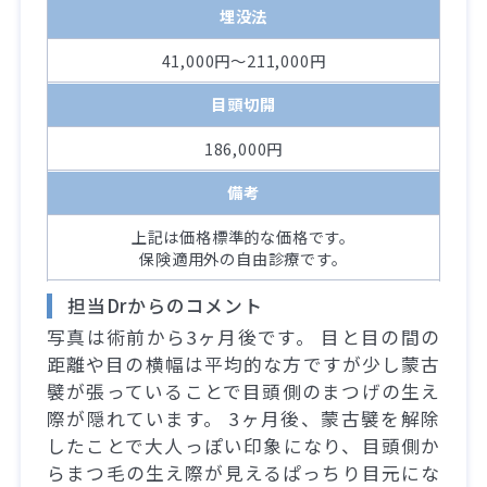
埋没法
41,000円～211,000円
目頭切開
186,000円
備考
上記は価格標準的な価格です。
保険適用外の自由診療です。
担当Drからのコメント
写真は術前から3ヶ月後です。 目と目の間の
距離や目の横幅は平均的な方ですが少し蒙古
襞が張っていることで目頭側のまつげの生え
際が隠れています。 3ヶ月後、蒙古襞を解除
したことで大人っぽい印象になり、目頭側か
らまつ毛の生え際が見えるぱっちり目元にな