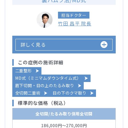
担当ドクター
竹田 昌平 院長
詳しく見る
この症例の施術詳細
二重整形
MD式（ミニマムダウンタイム式）
眉下切開・目の上のたるみ取り
全切開二重術
目の下のクマ取り
標準的な価格（税込）
全切開/たるみ取り併用全切開
186,000円～270,000円