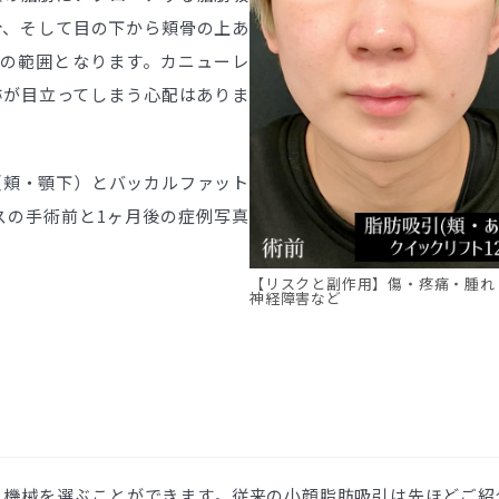
分、そして目の下から頬骨の上あ
引の範囲となります。カニューレ
跡が目立ってしまう心配はありま
（頬・顎下）とバッカルファット
スの手術前と1ヶ月後の症例写真
【リスクと副作用】傷・疼痛・腫れ
神経障害など
る機械を選ぶことができます。従来の小顔脂肪吸引は先ほどご紹