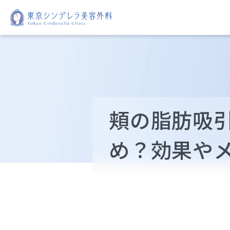
頬の脂肪吸
め？効果や