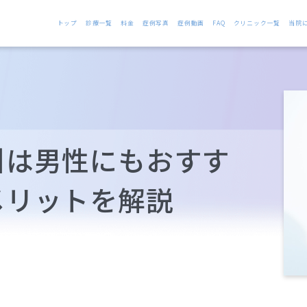
トップ
診療一覧
料金
症例写真
症例動画
FAQ
クリニック一覧
当院
引は男性にもおすす
メリットを解説